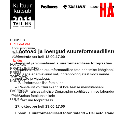
UUDISED
PROGRAMM
Kogu programm
Töötoad ja loengud suureformaadiliste
Näitused
Sündmused
26. oktoober kell 13.00-17.00
Haridus
Arengud ja võimalused suureformaadilises fotograafias
FOTOKUU
PRAKTILINE INFO
Sisukas ülevaade suureformaadilise foto printimise köögipoole
PRESS
Ülevaade enamlevinud väljundtehnoloogiatest koos nende
TOETAJAD
vooruste ja vigadega.
KONTAKT
– Suureformaadilise foto sünd.
– Raw-failist või filmi skännist kvaliteetse meistriteoseni.
FACEBOOK →
– Epson rahvusvahelise Digigraphie sertifitseerimise lahendu
TWITTER →
tutvustus fotokunstnikele
FLICKR →
– Praktiline tööprotsess
27. oktoober kell 13.00-17.00
Epsoni suureformaadilised fotoprinterid – DeFacto stan