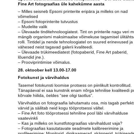
Fine Art fotograafias üle kahekümne aasta
– Milles seisneb Epsoni printerite eripära ja milleks on nad
võimelised
– Epsoni fotoprinterite tutvustus
– Mudelite valik
– Ülevaade tinditehnoloogiatest. Tint on printerile nagu veri m
mängib organismi maksimaalse võimekuse tagamisel ülitähts
rolli. Tintidel ja nende tehnoloogiatel on suured erinevused ja
vähesed neist tagavad galerii kvaliteedi.
– Ülevaade trükimeediatest (fotopaberid, Fine Art paberid,
lõuendid jne.).
– Prooviprintimise võimalus.
28. oktoober kell 13.00-17.00
Fotokunst ja värvihaldus
Tasemel fotokunsti loomise protsess on piinlikult kontrollitud.
Tänapäeval ei saa kunstnik enam nõrga tehnilise kvaliteedi p
kõrvale hiilida, öeldes “see oligi taotlus”.
Värvihaldus on fotograafia lahutamatu osa, mis tagab perfek
värvid ja säilitab neid kogu tööprotsessi vältel.
– Fine Art foto tööprotsessi tehniline pool läbi värvihalduse
vaatevinkli
– Kas ja milleks on kunstfotograafias värvihaldust vaja?
– Fotograafias kasutatavate seadmete kalibreerimine ja
profileerimine: Monitorid, digikaamerad, skännerid, trükisea