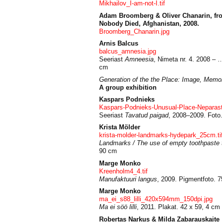
Mikhailov_I-am-not-I.tif
Adam Broomberg & Oliver Chanarin, fro
Nobody Died, Afghanistan, 2008.
Broomberg_Chanarin.jpg
Arnis Balcus
balcus_amnesia.jpg
Seeriast
Amneesia
, Nimeta nr. 4. 2008 – 
cm
Generation of the the Place: Image, Memory
A group exhibition
Kaspars Podnieks
Kaspars-Podnieks-Unusual-Place-Neparasta
Seeriast
Tavatud paigad
, 2008–2009. Fot
Krista Mölder
krista-molder-landmarks-hydepark_25cm.ti
Landmarks / The use of empty toothpaste 
90 cm
Marge Monko
Kreenholm4_4.tif
Manufaktuuri langus
, 2009. Pigmentfoto. 
Marge Monko
ma_ei_s88_lilli_420x594mm_150dpi.jpg
Ma ei söö lilli
, 2011. Plakat. 42 x 59, 4 cm
Robertas Narkus & Milda Zabarauskaite