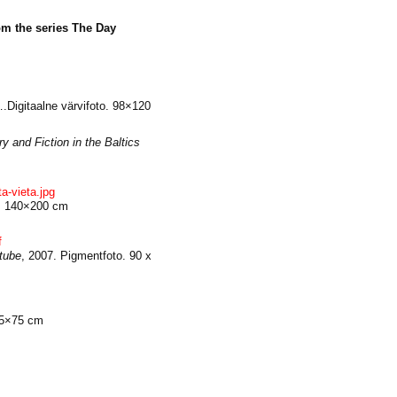
m the series The Day
….Digitaalne värvifoto. 98×120
 and Fiction in the Baltics
-vieta.jpg
o. 140×200 cm
f
tube
, 2007. Pigmentfoto. 90 x
75×75 cm