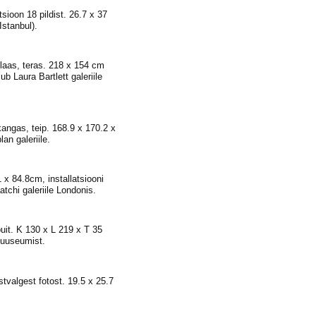
tsioon 18 pildist. 26.7 x 37
Istanbul).
laas, teras. 218 x 154 cm
ub Laura Bartlett galeriile
 kangas, teip. 168.9 x 170.2 x
n galeriile.
1 x 84.8cm, installatsiooni
chi galeriile Londonis.
uit. K 130 x L 219 x T 35
muuseumist.
tvalgest fotost. 19.5 x 25.7