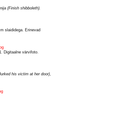
ija (Finish shibboleth).
mm slaididega. Erinevad
pg
 Digitaalne värvifoto.
rked his victim at her door)
,
pg