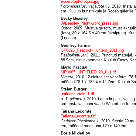
excerpt6photoquiz.jpg
Fotomõistatus, väljavõte #6
, 2010. Installa
cm. Kuulub kunstnikule ja Rodeo galeriile (
Becky Beasley
09Beasley_Night-work_press.jpg
Öötöö,
2009.
Mustvalge foto, must akrüülk
(foto), 80 x 164.5 x 40 cm (skulptuur). Kuul
(London)
Geoffrey Farmer
GF0026_Peacock-Hunters_2011.jpg
Paabulinnu jahil
, 2011. Prinditud materjal,
88.9cm, ainueksemplar. Kuulub Casey Kapla
Marlo Pascual
MP0087_UNTITLED_2010_1.tif
Nimeta
, 2010. 2 digitaalset värvifotot. 78.
mõõdud 78.1 x 182.4 x 12.7cm. Kuulub Saat
Stefan Burger
untitledcurtain_1.tif
o. T. (Nimeta)
, 2010. Lambda print, vask, p
cm. Installatsiooni vaade Winterthuri foto
Tatiana Lecomte
Tatiana-Lecomte.tiff
Cadaver Obedience 1
, 2010. Seeria 29 mus
cm, mõõdud raamituna 170 x 140 cm
Boris Mikhailov