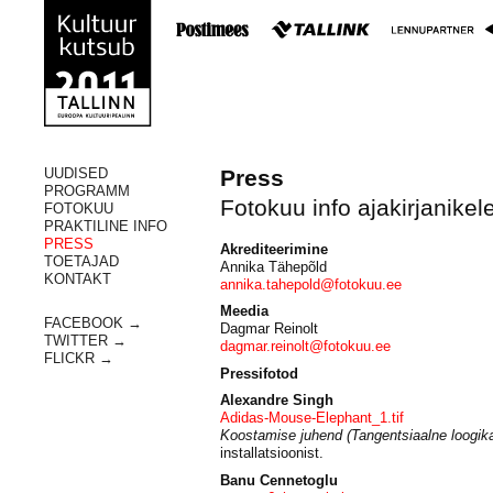
UUDISED
Press
PROGRAMM
Fotokuu info ajakirjanikel
FOTOKUU
PRAKTILINE INFO
PRESS
Akrediteerimine
TOETAJAD
Annika Tähepõld
KONTAKT
annika.tahepold@fotokuu.ee
Meedia
FACEBOOK →
Dagmar Reinolt
TWITTER →
dagmar.reinolt@fotokuu.ee
FLICKR →
Pressifotod
Alexandre Singh
Adidas-Mouse-Elephant_1.tif
Koostamise juhend (Tangentsiaalne loogik
installatsioonist.
Banu Cennetoglu