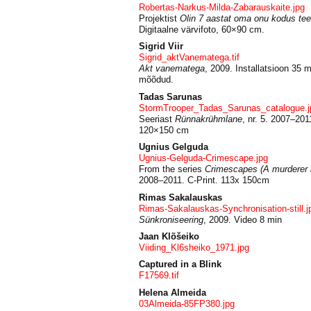
Robertas-Narkus-Milda-Zabarauskaite.jpg
Projektist
Olin 7 aastat oma onu kodus teen
Digitaalne värvifoto, 60×90 cm.
Sigrid Viir
Sigrid_aktVanematega.tif
Akt vanematega
, 2009. Installatsioon 35 
mõõdud.
Tadas Sarunas
StormTrooper_Tadas_Sarunas_catalogue.j
Seeriast
Rünnakrühmlane
, nr. 5.
2007–2011.
120×150 cm
Ugnius Gelguda
Ugnius-Gelguda-Crimescape.jpg
From the series
Crimescapes (A murderer lu
2008–2011. C-Print. 113x 150cm
Rimas Sakalauskas
Rimas-Sakalauskas-Synchronisation-still.j
Sünkroniseering
, 2009. Video 8 min
Jaan Klõšeiko
Viiding_Kl6sheiko_1971.jpg
Captured in a Blink
F17569.tif
Helena Almeida
03Almeida-85FP380.jpg