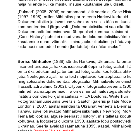
nalja nii enda kui ka maskuliinsuse kujutamise üle üldiselt.
„Pulmad“ (2005–2006) on omamoodi jätk seeriale „Case Hist
(1997–1998), milles Mihhailov portreteerib Harkovi kodutuid.
Dokumentalistika ja lavastuse vahekorda selles töös on kunst
kommenteerinud järgnevalt: „Dokumentalistika ei saa olla tõd
Dokumentaalfotod esindavad ühepoolset kommunikatsiooni.
„Case History“ puhul ei olnud vanade dokumentalistikavõtete
kasutamine enam võimalik – minu jaoks oli oluline ja hädavaja
leida uusi meetodeid nende [kodutute] elu näitamiseks.“
Boriss Mihhailov
(1938) sündis Harkovis, Ukrainas. Ta oma
insenerihariduse ja hakkas iseseisvalt õppima fotograafiat. T
on ta üks edukamaid ja tuntumaid fotograafe, kes töötas aktii
juba Nõukogude ajal. Tema töid mõjutavad kontseptuaalne k
ning sotsiaalne dokumentaalfotograafia. Mihhailovile on omis
Hasselbladi auhind (2002), Citybanki fotograafiapreemia (200
mitmed raamatupreemiad. Ta on esinenud näitustega oluliste
institutsioonides kõikjal maailmas – ICA Bostonis, Winterhuri
Fotograafiamuuseumis Šveitsis, Saatchi galeriis ja Tate Mode
Londonis. 2007. aastal esindas ta Ukrainat Veneetsia Biennaal
Tänavu suvel oli avatud Mihhailovi isikunäitus New Yorgi Mo
Tema läbilöök sai alguse seeriast „History“, mis talletas kodut
kohutava ja lootusetu olukorra 1990. aastate lõpu postsovjetl
Ukrainas. Seeria avaldati raamatuna 1999. aastal. Mihhailovit