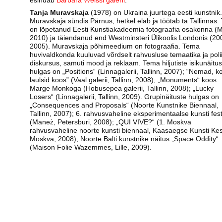
esindab
Barbara Weissi galerii
.
Tanja Muravskaja
(1978) on Ukraina juurtega eesti kunstnik.
Muravskaja sündis Pärnus, hetkel elab ja töötab ta Tallinnas.
on lõpetanud Eesti Kunstiakadeemia fotograafia osakonna (
2010) ja täiendanud end Westminsteri Ülikoolis Londonis (2
2005). Muravskaja põhimeedium on fotograafia. Tema
huvivaldkonda kuuluvad võrdselt rahvusluse temaatika ja poliit
diskursus, samuti mood ja reklaam. Tema hiljutiste isikunäitus
hulgas on „Positions“ (Linnagalerii, Tallinn, 2007); “Nemad, k
laulsid koos” (Vaal galerii, Tallinn, 2008); „Monuments“ koos
Marge Monkoga (Hobusepea galerii, Tallinn, 2008); „Lucky
Losers“ (Linnagalerii, Tallinn, 2009). Grupinäituste hulgas on
„Consequences and Proposals“ (Noorte Kunstnike Biennaal,
Tallinn, 2007); 6. rahvusvaheline eksperimentaalse kunsti fest
(Maneż, Petersburi, 2008); „QUI VIVE?“ (1. Moskva
rahvusvaheline noorte kunsti biennaal, Kaasaegse Kunsti Ke
Moskva, 2008); Noorte Balti kunstnike näitus „Space Oddity“
(Maison Folie Wazemmes, Lille, 2009).