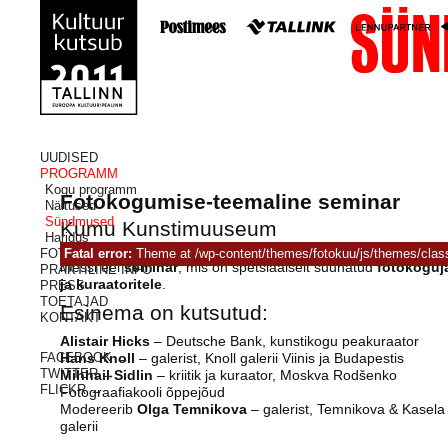
UUDISED
PROGRAMM
Kogu programm
Fotokogumise-teemaline seminar
Näitused
Sündmused
Kumu Kunstimuuseum
Haridus
Koostöös Temnikova & Kasela galerii ja Katlaga toimub Fotok
FOTOKUU
Fatal error:
Theme at /wp-content/themes/fotokuu/js/themes/classi
messi eel
seminar
, mis on spetsiaalselt suunatud
fotokoguj
PRAKTILINE INFO
ja kuraatoritele
.
PRESS
TOETAJAD
Esinema on kutsutud:
KONTAKT
Alistair Hicks
– Deutsche Bank, kunstikogu peakuraator
FACEBOOK →
Hans Knoll
– galerist, Knoll galerii Viinis ja Budapestis
TWITTER →
Mihhail Sidlin
– kriitik ja kuraator, Moskva Rodšenko
FLICKR →
Fotograafiakooli õppejõud
Modereerib
Olga Temnikova
– galerist, Temnikova & Kasela
galerii